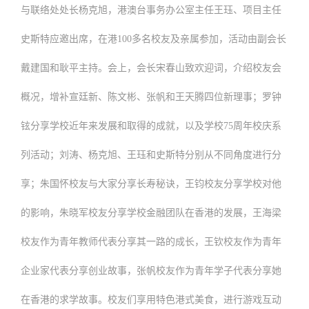
与联络处处长杨克旭，港澳台事务办公室主任王珏、项目主任
史斯特应邀出席，在港
100多名校友及亲属参加，活动由副会长
戴建国和耿平主持。会上，会长宋春山致欢迎词，介绍校友会
概况，增补宣廷新、陈文彬、张帆和王天腾四位新理事；罗钟
铉分享学校近年来发展和取得的成就，以及学校
75周年校庆系
列活动；刘涛、杨克旭、王珏和史斯特分别从不同角度进行分
享；朱国怀校友与大家分享长寿秘诀，王钧校友分享学校对他
的影响，朱晓军校友分享学校金融团队在香港的发展，王海梁
校友作为青年教师代表分享其一路的成长，王钦校友作为青年
企业家代表分享创业故事，张帆校友作为青年学子代表分享她
在香港的求学故事。校友们享用特色港式美食，进行游戏互动