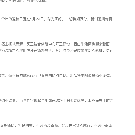
激动，相信你也一样记忆犹新。
今年的返校日定在5月24日，时光正好，一切恰如其分，我们邀请你再
生宿舍拔地而起，医工结合创新中心开工建设，西山生活区也迎来新面
但沁园墙角的爬山虎还在悠悠蔓延，音乐喷泉还是喷出梦幻的彩虹，更别
气氛，毫不费力就勾起心中青春回忆的再现。乐队将奏响最悠扬的旋律，
梦想的课桌，当老同学聊起当年你在球场上的英姿飒爽，那些深埋于时光
道近乡情怯，但是回家，不必西装革履，穿那件常穿的就行，不必带贵重