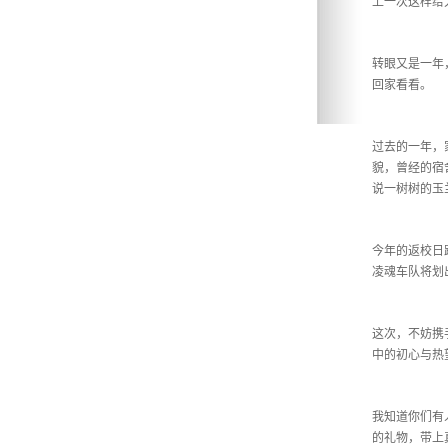
上一次这样给
转眼又是一年
回家看看。
‌过去的一年
貌，曾经的宿
说一树树的玉
今年的返校日
凌魂车队将划
这次，不妨携
中的初心与热
‌我知道你们
的礼物，带上