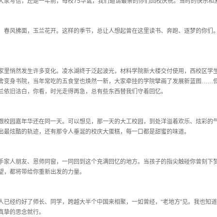
大家写信，还是一年前，母校75华诞，我们邀请最亲的你们回校庆祝。当时的快乐和
，春风拂面，玉兰花开。这样的季节，总让人想起曾在这里读书、奔跑、逐梦的你们。
，家里悄然发生许多变化。凌水湖终于泛起波光，材料学院新大楼交付使用，西校区学
舍变身书院，当年常吃的五食堂也焕然一新，大家牵挂的学院擘画了发展新蓝图……
兰依旧洁白，你看，时光走得再急，总有些东西替我们守着回忆。
跟校园嘉年华还在同一天。可以想见，那一天的大工校园，到处洋溢着欢乐、炫彩的
出最炫酷的轨迹，还有那令人垂涎的校庆大蛋糕，每一口都是甜蜜的味道。
手家人朋友、恩师同窗，一同回到这个充满回忆的地方。当孩子的指尖触碰你曾刻下
望，都将带给你重新出发的力量。
有人已经约好了师长、同学，跨越大半个中国来相聚，一如曾经，“老地方”见。我也知
真挚的思念就行。