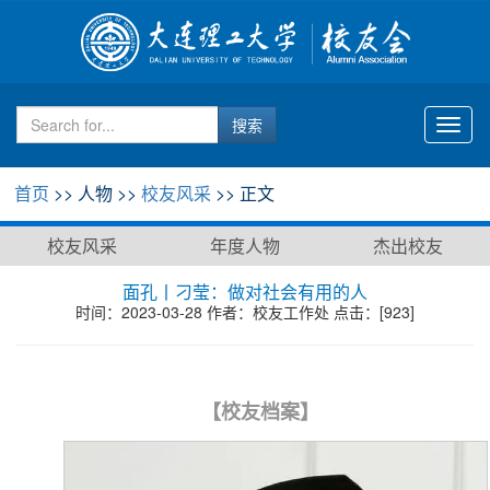
Toggl
naviga
首页
>> 人物 >>
校友风采
>> 正文
校友风采
年度人物
杰出校友
面孔丨刁莹：做对社会有用的人
时间：2023-03-28 作者：校友工作处 点击：[
923
]
【校友档案】