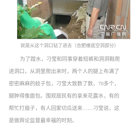
就是从这个洞口钻了进去（合肥楼底空洞部分）
为了蹚水，刁莹和同事穿着短裤和洞洞鞋爬
进洞口，从洞里爬出来时，两个人的腿上布满了
密密麻麻的蚊子包，刁莹大致数了数，70多个，
腿肿得像面包。围观居民有的拿来花露水，有的
帮忙打扇子，有人回家切瓜送来……刁莹说，这
是做舆论监督最幸福的时刻。