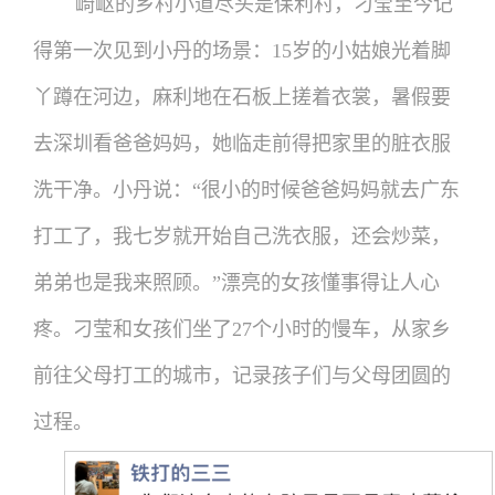
崎岖的乡村小道尽头是保利村，刁莹至今记
得第一次见到小丹的场景：15岁的小姑娘光着脚
丫蹲在河边，麻利地在石板上搓着衣裳，暑假要
去深圳看爸爸妈妈，她临走前得把家里的脏衣服
洗干净。小丹说：“很小的时候爸爸妈妈就去广东
打工了，我七岁就开始自己洗衣服，还会炒菜，
弟弟也是我来照顾。”漂亮的女孩懂事得让人心
疼。刁莹和女孩们坐了27个小时的慢车，从家乡
前往父母打工的城市，记录孩子们与父母团圆的
过程。