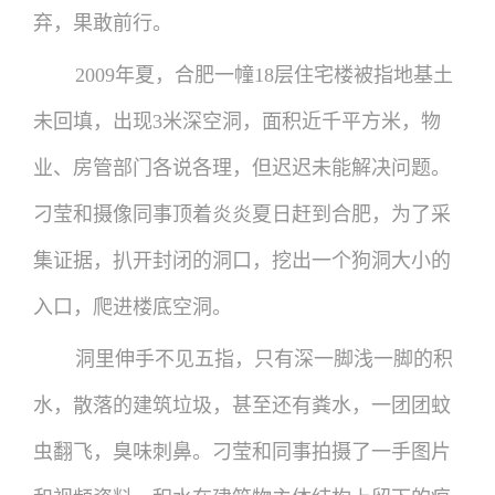
弃，果敢前行。
2009年夏，合肥一幢18层住宅楼被指地基土
未回填，出现3米深空洞，面积近千平方米，物
业、房管部门各说各理，但迟迟未能解决问题。
刁莹和摄像同事顶着炎炎夏日赶到合肥，为了采
集证据，扒开封闭的洞口，挖出一个狗洞大小的
入口，爬进楼底空洞。
洞里伸手不见五指，只有深一脚浅一脚的积
水，散落的建筑垃圾，甚至还有粪水，一团团蚊
虫翻飞，臭味刺鼻。刁莹和同事拍摄了一手图片