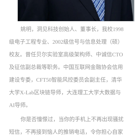
姚明，洞见科技创始人、董事长，我校1998
级电子工程专业、2002级信号与信息处理（硕）
校友。曾任贝尔实验室高级架构师、中诚信CTO
及征信副总裁等职务。中国互联网金融协会信用
建设专委，CFT50智能风控委员会副主任，清华
大学X-Lab区块链导师，大连理工大学大数据与
AI导师。
你是否憧憬过，当你的手机上不再出现骚扰
短信，不再接到恼人的推销电话，令你担心自家