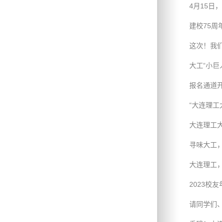
4月15日
建校75周
这次！我
大工“小巨
报名通道开
“大连理
大连理工
寻味大工
大连理工
2023校
请同学们