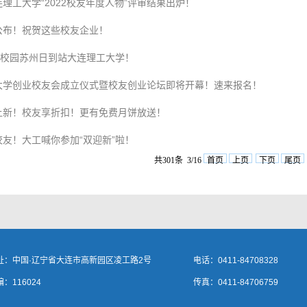
理工大学“2022校友年度人物”评审结果出炉！
公布！祝贺这些校友企业！
，校园苏州日到站大连理工大学！
大学创业校友会成立仪式暨校友创业论坛即将开幕！速来报名！
上新！校友享折扣！更有免费月饼放送！
友！大工喊你参加“双迎新”啦！
共301条 3/16
首页
上页
下页
尾页
址：中国·辽宁省大连市高新园区凌工路2号
电话：0411-84708328
：116024
传真：0411-84706759