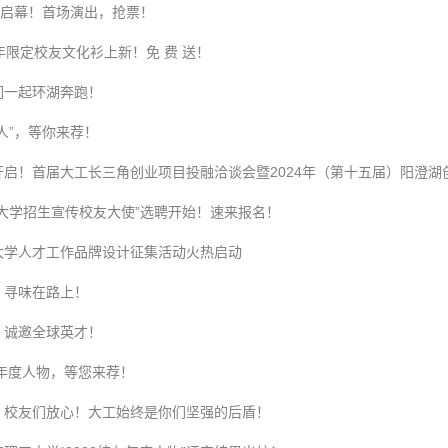
，启幕！首场演出，抢票！
年限定校友文化衫上新！免 费 送！
们一起环湖奔跑！
人”，等你来荐！
启！首届大工长三角创业项目投融洽谈会暨2024年（第十五届）阳澄湖创客
工大学招生宣传校友大使”选聘开始！速来报名！
大学人才工作品牌设计征集活动火热启动
，寻味在路上！
，诚邀全球英才！
友年度人物，等您来荐！
、校友们放心！大工始终是你们坚强的后盾！