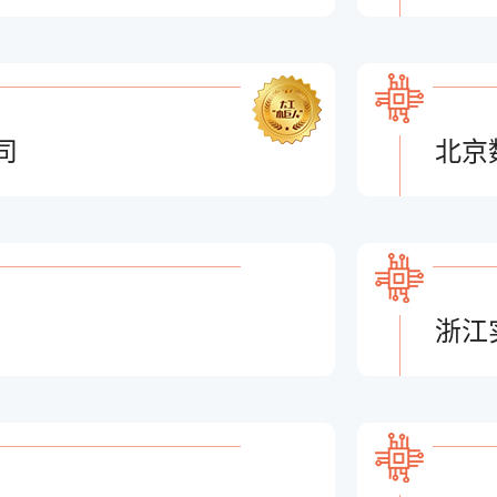
司
北京
浙江