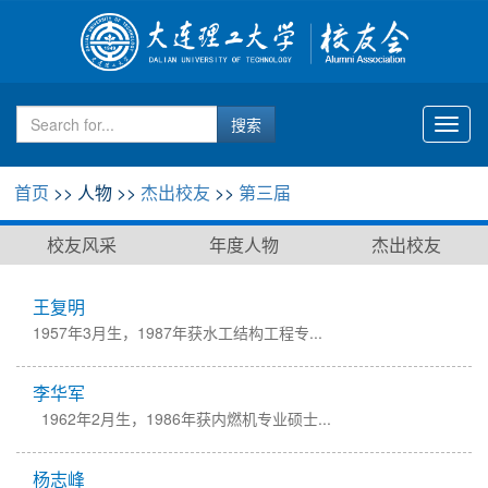
Toggl
naviga
首页
>> 人物 >>
杰出校友
>>
第三届
校友风采
年度人物
杰出校友
王复明
​1957年3月生，1987年获水工结构工程专...
李华军
1962年2月生，1986年获内燃机专业硕士...
杨志峰