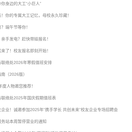
你身边的大工“小巨人”
集！你的专属大工记忆，母校永久珍藏！
日？端午节等你！
？亲手发电？赶快带娃报名！
松来了！校友报名即刻开始！
联络处2026年寒假值班安排
南（2026版）
友年度人物邀您推荐！
联络处2025年国庆假期值班表
企业！诚邀参加2025年“携手学长 共创未来”校友企业专场招聘会
服务站本周暂停营业的通知