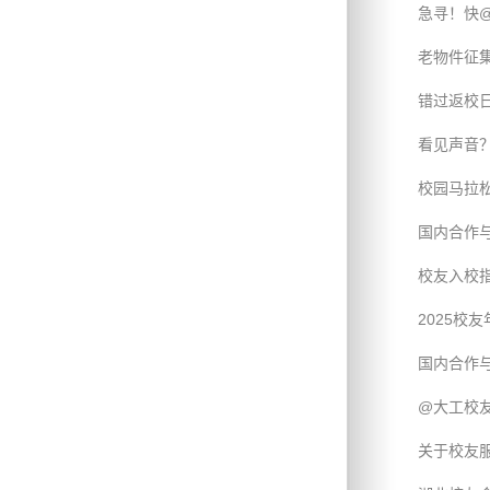
急寻！快@
老物件征
错过返校
看见声音
校园马拉
国内合作与
校友入校指
2025校
国内合作与
@大工校友
关于校友