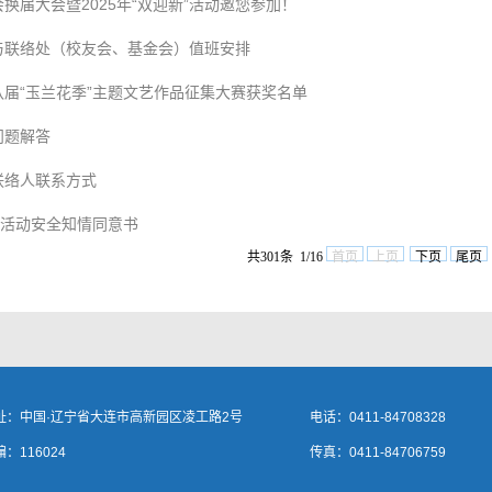
换届大会暨2025年“双迎新”活动邀您参加！
与联络处（校友会、基金会）值班安排
八届“玉兰花季”主题文艺作品征集大赛获奖名单
问题解答
联络人联系方式
”活动安全知情同意书
共301条 1/16
首页
上页
下页
尾页
址：中国·辽宁省大连市高新园区凌工路2号
电话：0411-84708328
：116024
传真：0411-84706759